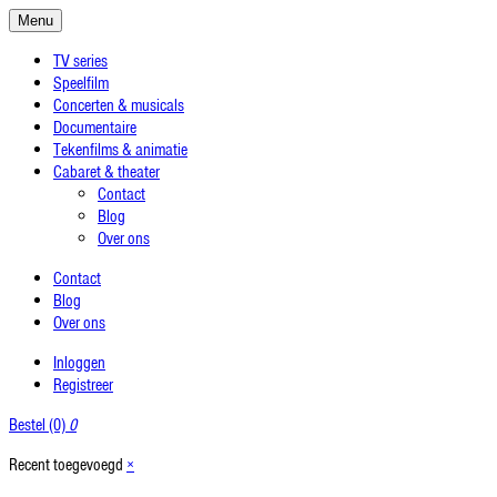
Menu
TV series
Speelfilm
Concerten & musicals
Documentaire
Tekenfilms & animatie
Cabaret & theater
Contact
Blog
Over ons
Contact
Blog
Over ons
Inloggen
Registreer
Bestel (0)
0
Recent toegevoegd
×