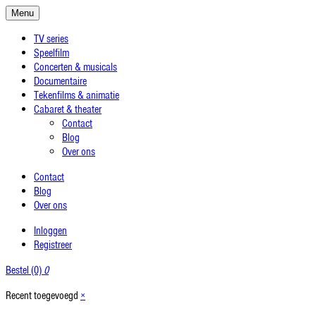
Menu
TV series
Speelfilm
Concerten & musicals
Documentaire
Tekenfilms & animatie
Cabaret & theater
Contact
Blog
Over ons
Contact
Blog
Over ons
Inloggen
Registreer
Bestel (0)
0
Recent toegevoegd
×