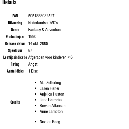
Details
EAN
5051888032527
Uitvoering
Nederlandse DVD's
Genre
Fantasy & Adventure
Productiejaar
1990
Release datum
14 okt. 2009
Speelduur
87
Leeftijdsindicatie
Afgeraden voor kinderen < 6
Rating
Angst
Aantal disks
1 Disc
Mai Zetterling
Jasen Fisher
Anjelica Huston
Jane Horrocks
Credits
Rowan Atkinson
Anne Lambton
Nicolas Roeg