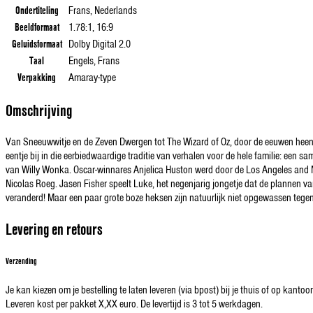
Ondertiteling
Frans, Nederlands
Beeldformaat
1.78:1, 16:9
Geluidsformaat
Dolby Digital 2.0
Taal
Engels, Frans
Verpakking
Amaray-type
Omschrijving
Van Sneeuwwitje en de Zeven Dwergen tot The Wizard of Oz, door de eeuwen heen 
eentje bij in die eerbiedwaardige traditie van verhalen voor de hele familie: ee
van Willy Wonka. Oscar-winnares Anjelica Huston werd door de Los Angeles and Nat
Nicolas Roeg. Jasen Fisher speelt Luke, het negenjarig jongetje dat de plannen 
veranderd! Maar een paar grote boze heksen zijn natuurlijk niet opgewassen tegen 
Levering en retours
Verzending
Je kan kiezen om je bestelling te laten leveren (via bpost) bij je thuis of op kantoor
Leveren kost per pakket X,XX euro. De levertijd is 3 tot 5 werkdagen.