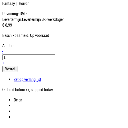
Fantasy | Horror
Uitvoering:
DVD
Levertermijn:
Levertermijn 3-5 werkdagen
€ 8,99
Beschikbaarheid:
Op voorraad
Aantal:
-
+
Bestel
Zet op verlanglijst
Ordered before xx, shipped today
Delen