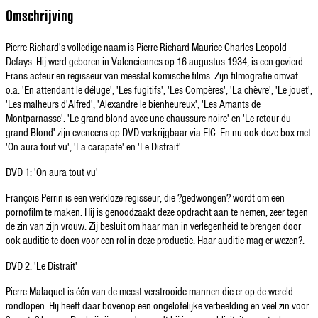
Omschrijving
Pierre Richard's volledige naam is Pierre Richard Maurice Charles Leopold
Defays. Hij werd geboren in Valenciennes op 16 augustus 1934, is een gevierd
Frans acteur en regisseur van meestal komische films. Zijn filmografie omvat
o.a. 'En attendant le déluge', 'Les fugitifs', 'Les Compères', 'La chèvre', 'Le jouet',
'Les malheurs d'Alfred', 'Alexandre le bienheureux', 'Les Amants de
Montparnasse'. 'Le grand blond avec une chaussure noire' en 'Le retour du
grand Blond' zijn eveneens op DVD verkrijgbaar via EIC. En nu ook deze box met
'On aura tout vu', 'La carapate' en 'Le Distrait'.
DVD 1: 'On aura tout vu'
François Perrin is een werkloze regisseur, die ?gedwongen? wordt om een
pornofilm te maken. Hij is genoodzaakt deze opdracht aan te nemen, zeer tegen
de zin van zijn vrouw. Zij besluit om haar man in verlegenheid te brengen door
ook auditie te doen voor een rol in deze productie. Haar auditie mag er wezen?.
DVD 2: 'Le Distrait'
Pierre Malaquet is één van de meest verstrooide mannen die er op de wereld
rondlopen. Hij heeft daar bovenop een ongelofelijke verbeelding en veel zin voor