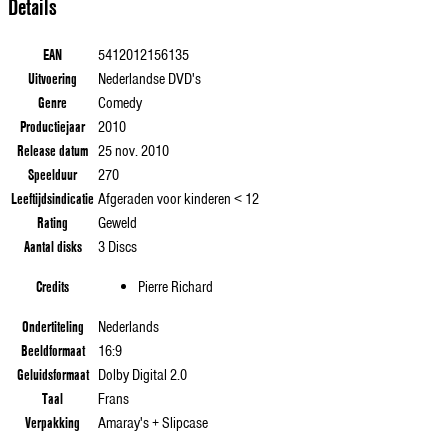
Details
EAN
5412012156135
Uitvoering
Nederlandse DVD's
Genre
Comedy
Productiejaar
2010
Release datum
25 nov. 2010
Speelduur
270
Leeftijdsindicatie
Afgeraden voor kinderen < 12
Rating
Geweld
Aantal disks
3 Discs
Credits
Pierre Richard
Ondertiteling
Nederlands
Beeldformaat
16:9
Geluidsformaat
Dolby Digital 2.0
Taal
Frans
Verpakking
Amaray's + Slipcase