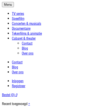
Menu
TV series
Speelfilm
Concerten & musicals
Documentaire
Tekenfilms & animatie
Cabaret & theater
Contact
Blog
Over ons
Contact
Blog
Over ons
Inloggen
Registreer
Bestel (0)
0
Recent toegevoegd
×