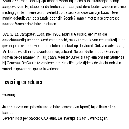
?zwarte? humor. Dankzij zijn moeder wordt hij in een publiciteitsagentschap
aangeworven. Hij stapelt er de fouten op, maar juist deze fouten worden enorme
mediagiganten. Pierre wordt verliefd op de secretaresse van zijn baas. Deze
maakt gebruik van de situatie door zijn ?genie? samen met zijn secretaresse
naar de Verenigde Staten te sturen.
DVD 3: 'La Carapate': Lyon, mei 1968. Martial Gaulard, een man die
onrechtvaardig ter dood werd veroordeeld, maakt gebruik van een muiterij in de
gevangenis waar hij werd opgesloten en slaat op de vlucht. Ook zijn advocaat,
Mr. Duroc wordt in het avontuur meegesleurd. Na een dolle rit door Frankrijk
komen beide mannen in Parijs aan. Meester Duroc slaagt erin om een audiëntie
bij Generaal De Gaulle te versieren om zijn cliënt, die tijdens de vlucht ook zijn
vriend is geworden, gratie te verlenen.
Levering en retours
Verzending
Je kan kiezen om je bestelling te laten leveren (via bpost) bij je thuis of op
kantoor.
Leveren kost per pakket X,XX euro. De levertijd is 3 tot 5 werkdagen.