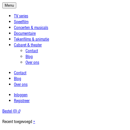
Menu
TV series
Speelfilm
Concerten & musicals
Documentaire
Tekenfilms & animatie
Cabaret & theater
Contact
Blog
Over ons
Contact
Blog
Over ons
Inloggen
Registreer
Bestel (0)
0
Recent toegevoegd
×