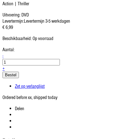
Action | Thriller
Uitvoering:
DVD
Levertermijn:
Levertermijn 3-5 werkdagen
€ 6,99
Beschikbaarheid:
Op voorraad
Aantal:
-
+
Bestel
Zet op verlanglijst
Ordered before xx, shipped today
Delen