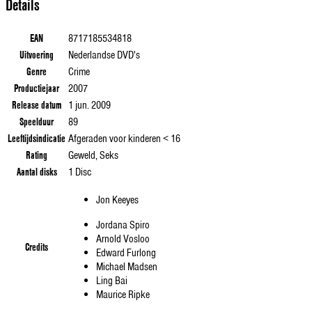
Details
EAN
8717185534818
Uitvoering
Nederlandse DVD's
Genre
Crime
Productiejaar
2007
Release datum
1 jun. 2009
Speelduur
89
Leeftijdsindicatie
Afgeraden voor kinderen < 16
Rating
Geweld, Seks
Aantal disks
1 Disc
Jon Keeyes
Jordana Spiro
Arnold Vosloo
Credits
Edward Furlong
Michael Madsen
Ling Bai
Maurice Ripke