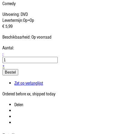
Comedy
Uitvoering:
DVD
Levertermijn:
Op=Op
€ 5,99
Beschikbaarheid:
Op voorraad
Aantal:
-
+
Bestel
Zet op verlanglijst
Ordered before xx, shipped today
Delen