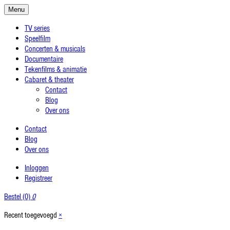
Menu
TV series
Speelfilm
Concerten & musicals
Documentaire
Tekenfilms & animatie
Cabaret & theater
Contact
Blog
Over ons
Contact
Blog
Over ons
Inloggen
Registreer
Bestel (0)
0
Recent toegevoegd
×