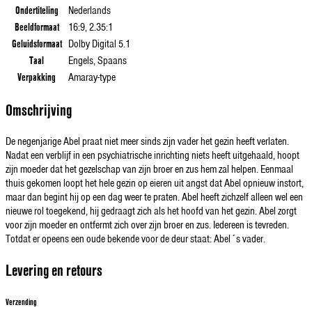
Ondertiteling
Nederlands
Beeldformaat
16:9, 2.35:1
Geluidsformaat
Dolby Digital 5.1
Taal
Engels, Spaans
Verpakking
Amaray-type
Omschrijving
De negenjarige Abel praat niet meer sinds zijn vader het gezin heeft verlaten.
Nadat een verblijf in een psychiatrische inrichting niets heeft uitgehaald, hoopt
zijn moeder dat het gezelschap van zijn broer en zus hem zal helpen. Eenmaal
thuis gekomen loopt het hele gezin op eieren uit angst dat Abel opnieuw instort,
maar dan begint hij op een dag weer te praten. Abel heeft zichzelf alleen wel een
nieuwe rol toegekend, hij gedraagt zich als het hoofd van het gezin. Abel zorgt
voor zijn moeder en ontfermt zich over zijn broer en zus. Iedereen is tevreden.
Totdat er opeens een oude bekende voor de deur staat: Abel´s vader.
Levering en retours
Verzending