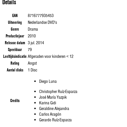
Details
EAN
8716777935453
Uitvoering
Nederlandse DVD's
Genre
Drama
Productiejaar
2010
Release datum
3 jul. 2014
Speelduur
79
Leeftijdsindicatie
Afgeraden voor kinderen < 12
Rating
Angst
Aantal disks
1 Disc
Diego Luna
Christopher Ruíz-Esparza
José María Yazpik
Credits
Karina Gidi
Geraldine Alejandra
Carlos Aragón
Gerardo Ruíz-Esparza