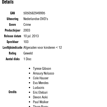
Details
EAN
5050582949995
Uitvoering
Nederlandse DVD's
Genre
Crime
Productiejaar
2003
Release datum
10 jul. 2013
Speelduur
103
Leeftijdsindicatie
Afgeraden voor kinderen < 12
Rating
Geweld
Aantal disks
1 Disc
Tyrese Gibson
Amaury Nolasco
Cole Hauser
Eva Mendes
Ludacris
Credits
Eric Etebari
Devon Aoki
Paul Walker
Thom Barry