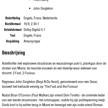
John Singleton
Ondertiteling
Engels, Frans, Nederlands
Beeldformaat
16:9, 2.35:1
Geluidsformaat
Dolby Digital 5.1
Taal
Engels, Frans
Verpakking
Amaray-type
Omschrijving
Actiethriller met explosieve straatraces en waanzinnige auto's, plankgas door de
straten van Miami; de mooiste vrouwen en een leventje waar iedereen van
droomt: 2 Fast, 2 Furious.
Regisseur John Singleton (Boyz N Da Hood), genomineerd voor een Oscar,
lanceert het keiharde vervolg op 'The Fast and the Furious'.
Nadat Brian O'Connor (Paul Walker) zijn vriend Dom Toretto - de criminele leider
van een bende straatracers - liet ontsnappen, raakte hij zijn politiepenning kwijt.
Sinds kort is hij echter terug in Miami en herenigd met zijn oude vriend Roman