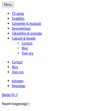
Menu
TV series
Speelfilm
Concerten & musicals
Documentaire
Tekenfilms & animatie
Cabaret & theater
Contact
Blog
Over ons
Contact
Blog
Over ons
Inloggen
Registreer
Bestel (0)
0
Recent toegevoegd
×