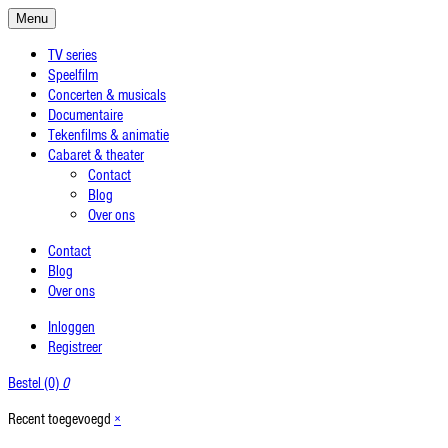
Menu
TV series
Speelfilm
Concerten & musicals
Documentaire
Tekenfilms & animatie
Cabaret & theater
Contact
Blog
Over ons
Contact
Blog
Over ons
Inloggen
Registreer
Bestel (0)
0
Recent toegevoegd
×